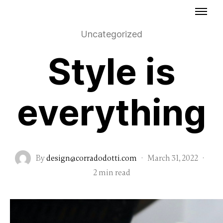
Uncategorized
Style is
everything
By
design@corradodotti.com
·
March 31, 2022
·
2 min read